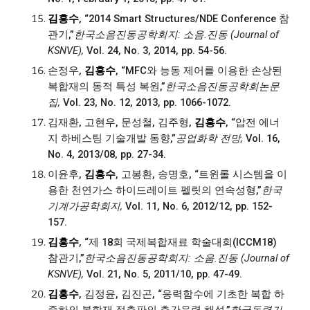
김흥수
, “2014 Smart Structures/NDE Conference 참
관기,”
한국소음진동공학회지: 소음.진동 (Journal of
KSNVE),
Vol. 24, No. 3, 2014, pp. 54-56.
손정우,
김흥수
, “MFC와 능동 제어를 이용한 손상된
복합재의 동적 특성 복원,”
한국소음진동공학회논문
집,
Vol. 23, No. 12, 2013, pp. 1066-1072.
김재환, 고현우, 문성철, 김주형,
김흥수
, “압전 에너
지 하베스팅 기술개발 동향,”
공업화학 전망,
Vol. 16,
No. 4, 2013/08, pp. 27-34.
이윤후,
김흥수
, 고봉환, 송명호, “트윈롤 시스템을 이
용한 천연가스 하이드레이트 펠릿의 연속성형,”
한국
기계가공학회지,
Vol. 11, No. 6, 2012/12, pp. 152-
157.
김흥수
, “제 18회 국제복합재료 학술대회(ICCM18)
참관기,”
한국소음진동공학회지: 소음.진동 (Journal of
KSNVE),
Vol. 21, No. 5, 2011/10, pp. 47-49.
김흥수
, 김정윤, 김진곤, “응력함수에 기초한 복합 하