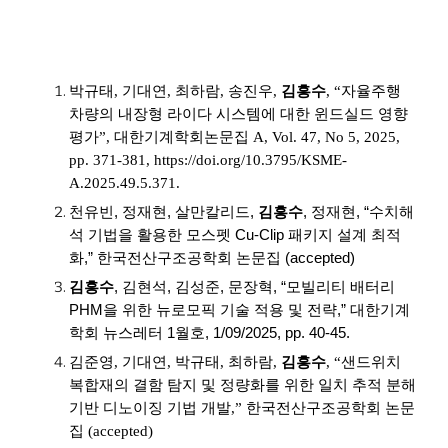
박규태, 기대연, 최하람, 송진우,
김흥수
, “자율주행
차량의 내장형 라이다 시스템에 대한 윈드실드 영향
평가”, 대한기계학회논문집 A, Vol. 47, No 5, 2025,
pp. 371-381, https://doi.org/10.3795/KSME-
A.2025.49.5.371.
천유빈
,
정재현
,
살만칼리드
,
김흥수
,
정재현
, “
수치해
석
기법을
활용한
모스펫
Cu-Clip
패키지
설계
최적
화
,”
한국전산구조공학회
논문집
(accepted)
김흥수
,
김현석
,
김성준
,
문장혁
, “
모빌리티
배터리
PHM
을
위한
뉴로모픽
기술
적용
및
전략
,”
대한기계
학회
뉴스레터
1
월호
, 1/09/2025, pp. 40-45.
김준영, 기대연, 박규태, 최하람,
김흥수
, “샌드위치
복합재의 결함 탐지 및 정량화를 위한 일치 추적 분해
기반 디노이징 기법 개발,” 한국전산구조공학회 논문
집 (accepted)