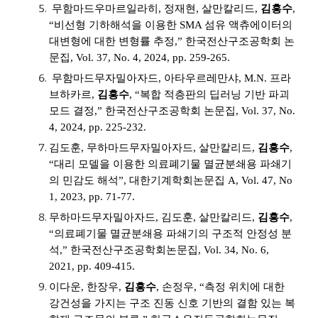
무함마드우마르일라히, 정재현, 살만칼리드,
김흥수
,
“비선형 기하해석을 이용한 SMA 섬유 액츄에이터의
대변형에 대한 변형률 추정,” 한국전산구조공학회 논
문집, Vol. 37, No. 4, 2024, pp. 259-265.
무함마드무자밀아자드, 아타우르레만샤, M.N. 프라
브하카르,
김흥수
, “복합 적층판의 딥러닝 기반 파괴
모드 결정,” 한국전산구조공학회 논문집, Vol. 37, No.
4, 2024, pp. 225-232.
김도훈, 무하마드무자밀아자드, 살만칼리드,
김흥수
,
“대리 모델을 이용한 의료폐기물 멸균분쇄용 파쇄기
의 민감도 해석”, 대한기계학회논문집 A, Vol. 47, No
1, 2023, pp. 71-77.
무하마드무자밀아자드, 김도훈, 살만칼리드,
김흥수
,
“의료폐기물 멸균분쇄용 파쇄기의 구조적 안정성 분
석,” 한국전산구조공학회논문집, Vol. 34, No. 6,
2021, pp. 409-415.
이다운, 한장우,
김흥수
, 손정우, “측정 위치에 대한
강건성을 가지는 구조 진동 신호 기반의 결함 있는 복