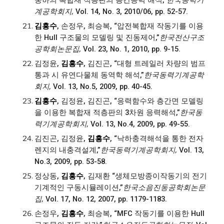
중하의 복합재 적층판의 층간응력 해석,”
한국동력기
계공학회지,
Vol. 14, No. 3, 2010/06, pp. 52-57.
김흥수
, 손정우, 최승복, “압전복합재 작동기를 이용
한 Hull 구조물의 모델링 및 진동제어,”
한국전산구조
공학회논문집,
Vol. 23, No. 1, 2010, pp. 9-15.
김정윤,
김흥수
, 김진곤, “대형 트레일러 차량의 범프
통과 시 유연다물체 동역학 해석,”
한국동력기계공학
회지,
Vol. 13, No.5, 2009, pp. 40-45.
김흥수
, 김정윤, 김진곤, “응력함수와 층간면 모델링
을 이용한 복합재 적층판의 3차원 응력해석,”
한국동
력기계공학회지,
Vol. 13, No.4, 2009, pp. 49-55.
김진곤, 김정윤,
김흥수
, “낙하충격해석을 통한 전자
렌지의 내충격설계,”
한국동력기계공학회지,
Vol. 13,
No.3, 2009, pp. 53-58.
정상동,
김흥수
, 김재환 “생체모방종이작동기의 전기
기계적인 구동시뮬레이션,”
한국소음진동공학회논문
집,
Vol. 17, No. 12, 2007, pp. 1179-1183.
손정우,
김흥수
, 최승복, “MFC 작동기를 이용한 Hull