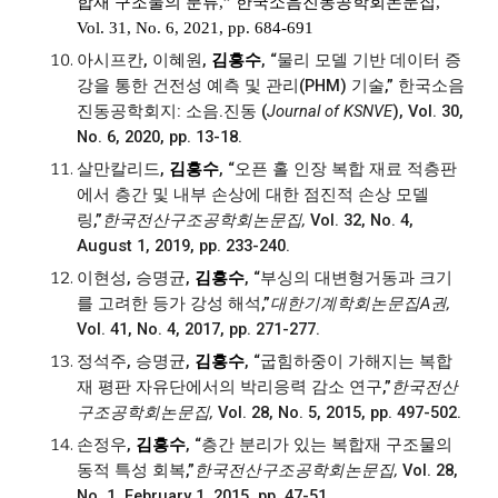
합재 구조물의 분류,” 한국소음진동공학회논문집,
Vol. 31, No. 6, 2021, pp. 684-691
아시프칸, 이혜원,
김흥수
, “물리 모델 기반 데이터 증
강을 통한 건전성 예측 및 관리(PHM) 기술,” 한국소음
진동공학회지: 소음.진동 (
Journal of KSNVE
), Vol. 30,
No. 6, 2020, pp. 13-18
.
살만칼리드,
김흥수
, “오픈 홀 인장 복합 재료 적층판
에서 층간 및 내부 손상에 대한 점진적 손상 모델
링,”
한국전산구조공학회논문집,
Vol. 32, No. 4,
August 1, 2019, pp. 233-240.
이현성, 승명균,
김흥수
, “부싱의 대변형거동과 크기
를 고려한 등가 강성 해석,”
대한기계학회논문집A권,
Vol. 41, No. 4, 2017, pp. 271-277.
정석주, 승명균,
김흥수
, “굽힘하중이 가해지는 복합
재 평판 자유단에서의 박리응력 감소 연구,”
한국전산
구조공학회논문집,
Vol. 28, No. 5, 2015, pp. 497-502.
손정우,
김흥수
, “층간 분리가 있는 복합재 구조물의
동적 특성 회복,”
한국전산구조공학회논문집,
Vol. 28,
No. 1, February 1, 2015, pp. 47-51.