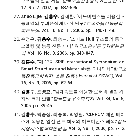
구조물의 진동 저감,”
한국소음진동공학회논문집,
Vol.
17, No. 7, 2007, pp. 587-595.
Zhao Lijie,
김흥수
, 김재환, “어드미턴스를 이용한 지
능패널의 투과손실에 대한 연구,”
한국소음진동공학
회논문집,
Vol. 16, No. 11, 2006, pp. 1140-1148.
손정우,
김흥수
, 최승복, “스마트 Hull 구조물의 동적
모델링 및 능동 진동 제어,”
한국소음진동공학회논문
집,
Vol. 16, No. 8, 2006, pp. 840-847.
김흥수
, “제 13차 SPIE International Symposium on
Smart Structures and Materials를 다녀와서,”
한국소
음진동공학회지: 소음.진동 (Journal of KSNVE),
Vol.
16, No. 3, 2006, pp. 62-64.
김흥수
, 조맹효, “임계속도를 이용한 로터의 결함 위
치와 크기 판별,”
한국항공우주학회지,
Vol. 34, No. 5,
2006, pp. 39-45.
김흥수
, 박종성, 최승복, 박영필, “CD-ROM 메인 베이
스에 적용한 압전 션트 회로의 어드미턴스 해석,”
정보
저장시스템학회논문집,
Vol. 2, No. 1, 2006, pp. 7-12.